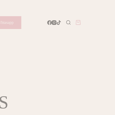
htasapp
Carro
de
compra
S