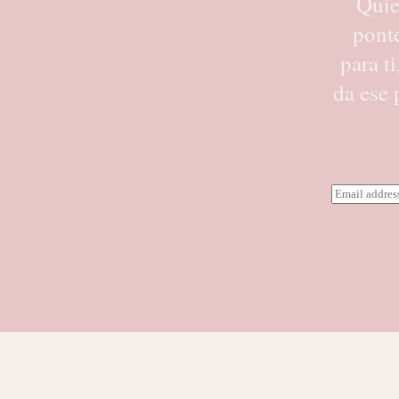
Quie
pont
para t
da ese 
E
m
a
i
l
*