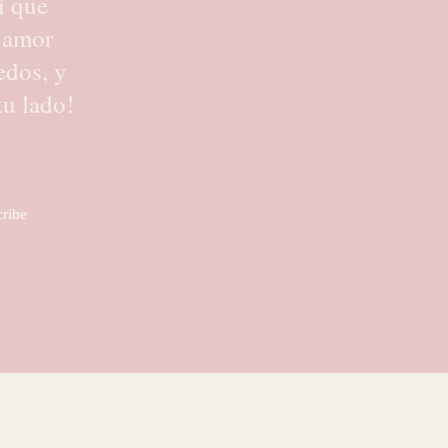
í que
 amor
edos, y
tu lado!
ribe